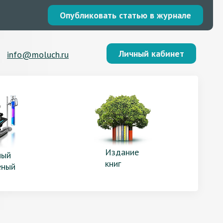
Опубликовать статью в журнале
Личный кабинет
info@moluch.ru
Издание
ый
книг
еный