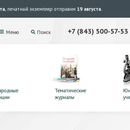
ста
, печатный экземпляр отправим
19 августа
.
+7 (843) 500-57-53
Меню
Поиск
ародные
Тематические
Юн
нции
журналы
уч