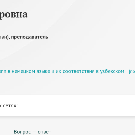
оровна
тан),
преподаватель
n в немецком языке и их соответствия в узбекском
[п
 сетях:
Вопрос — ответ