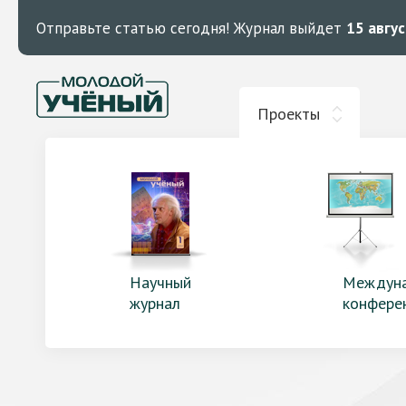
Отправьте статью сегодня!
Журнал выйдет
15 авгу
Проекты
Научный
Междун
журнал
конфере