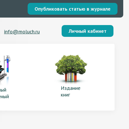
Опубликовать статью в журнале
Личный кабинет
info@moluch.ru
Издание
ый
книг
еный