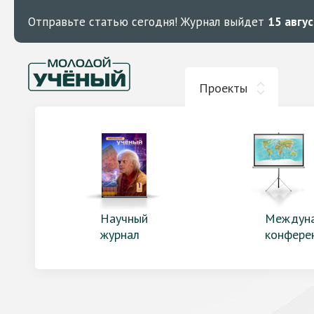
Отправьте статью сегодня!
Журнал выйдет
15 авгу
Проекты
Научный
Междун
журнал
конфере