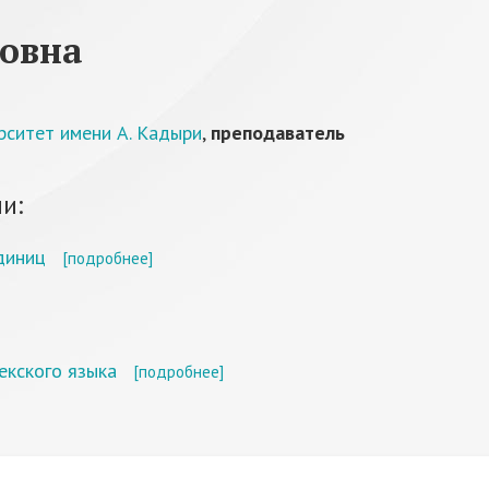
овна
рситет имени А. Кадыри
,
преподаватель
и:
диниц
[подробнее]
екского языка
[подробнее]