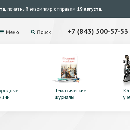
ста
, печатный экземпляр отправим
19 августа
.
+7 (843) 500-57-53
Меню
Поиск
ародные
Тематические
Юн
нции
журналы
уч