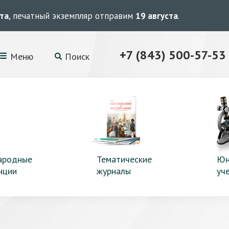
ста
, печатный экземпляр отправим
19 августа
.
+7 (843) 500-57-53
Меню
Поиск
ародные
Тематические
Юн
нции
журналы
уч