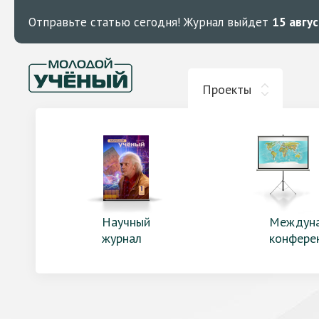
Отправьте статью сегодня!
Журнал выйдет
15 авгу
Проекты
Научный
Междун
журнал
конфере