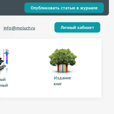
Опубликовать статью в журнале
Личный кабинет
info@moluch.ru
Издание
ый
книг
еный