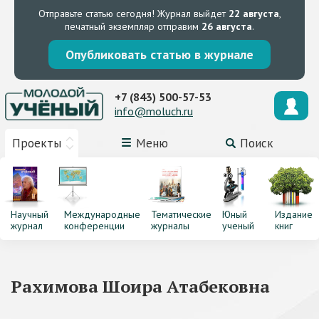
Отправьте статью сегодня!
Журнал выйдет
22 августа
,
печатный экземпляр отправим
26 августа
.
Опубликовать статью в журнале
+7 (843) 500-57-53
info@moluch.ru
Проекты
Меню
Поиск
Научный
Международные
Тематические
Юный
Издание
журнал
конференции
журналы
ученый
книг
Рахимова Шоира Атабековна