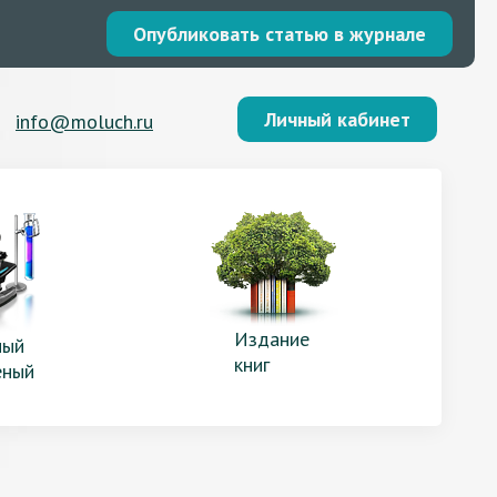
Опубликовать статью в журнале
Личный кабинет
info@moluch.ru
Издание
ый
книг
еный