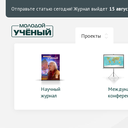
Отправьте статью сегодня!
Журнал выйдет
15 авгу
Проекты
Научный
Междун
журнал
конфере