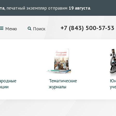
ста
, печатный экземпляр отправим
19 августа
.
+7 (843) 500-57-53
Меню
Поиск
ародные
Тематические
Юн
нции
журналы
уч