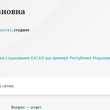
ановна
рситет
,
студент
нка страхования КАСКО (на примере Республики Мордови
 сетях:
Вопрос — ответ