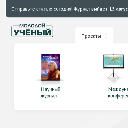
Отправьте статью сегодня!
Журнал выйдет
15 авгу
Проекты
Научный
Междун
журнал
конфере