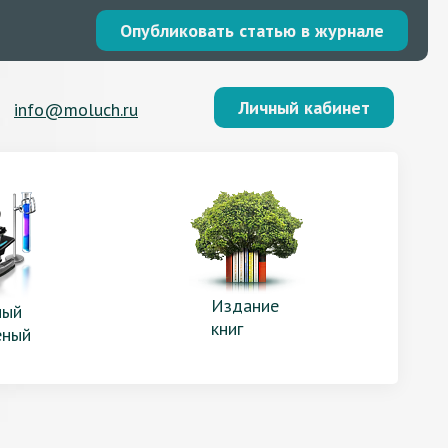
Опубликовать статью в журнале
Личный кабинет
info@moluch.ru
Издание
ый
книг
еный