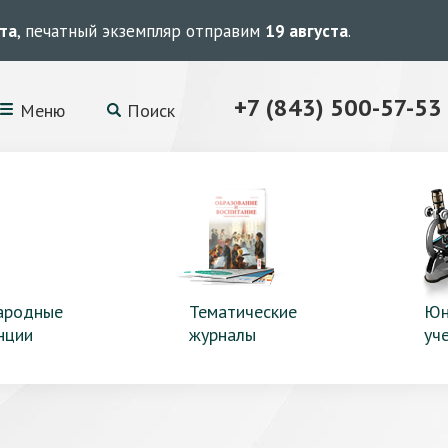
ста
, печатный экземпляр отправим
19 августа
.
+7 (843) 500-57-53
Меню
Поиск
ародные
Тематические
Юн
нции
журналы
уч