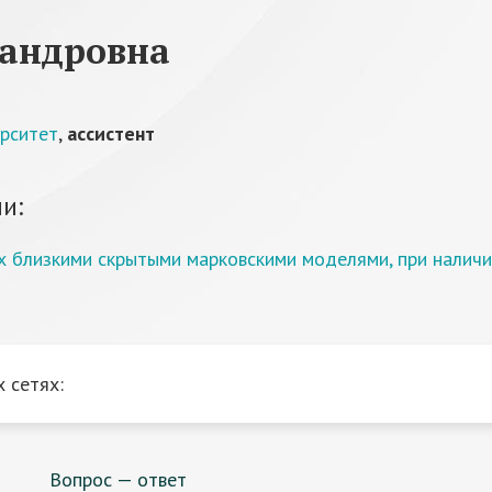
сандровна
ерситет
,
ассистент
и:
 близкими скрытыми марковскими моделями, при налич
 сетях:
Вопрос — ответ