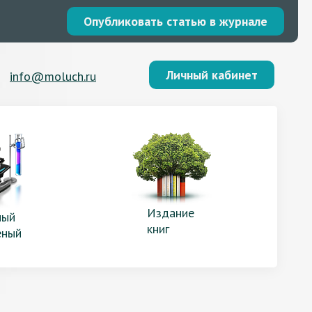
Опубликовать статью в журнале
Личный кабинет
info@moluch.ru
Издание
ый
книг
еный