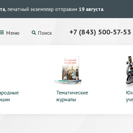
ста
, печатный экземпляр отправим
19 августа
.
+7 (843) 500-57-53
Меню
Поиск
ародные
Тематические
Юн
нции
журналы
уч