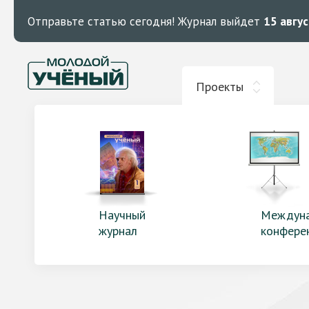
Отправьте статью сегодня!
Журнал выйдет
15 авгу
Проекты
Научный
Междун
журнал
конфере