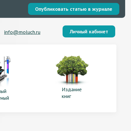
Опубликовать статью в журнале
Личный кабинет
info@moluch.ru
Издание
ый
книг
еный