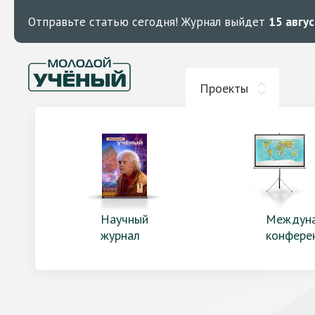
Отправьте статью сегодня!
Журнал выйдет
15 авгу
Проекты
Научный
Междун
журнал
конфере