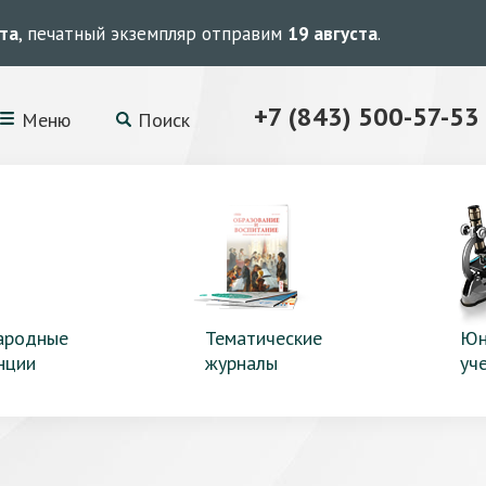
ста
, печатный экземпляр отправим
19 августа
.
+7 (843) 500-57-53
Меню
Поиск
ародные
Тематические
Юн
нции
журналы
уч