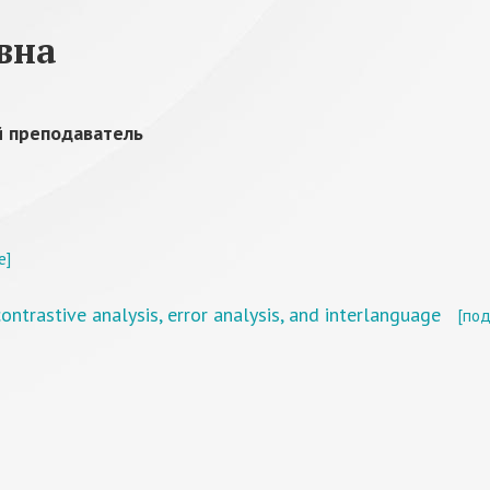
вна
 преподаватель
е]
ntrastive analysis, error analysis, and interlanguage
[по