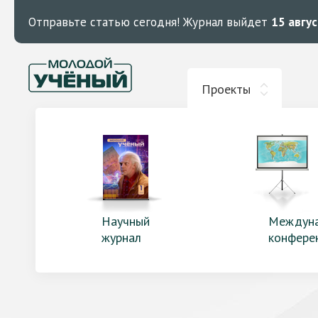
Отправьте статью сегодня!
Журнал выйдет
15 авгу
Проекты
Научный
Междун
журнал
конфере