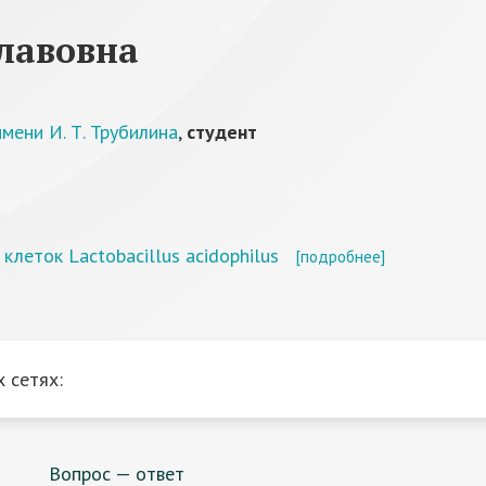
лавовна
мени И. Т. Трубилина
,
студент
леток Lactobacillus acidophilus
[подробнее]
 сетях:
Вопрос — ответ