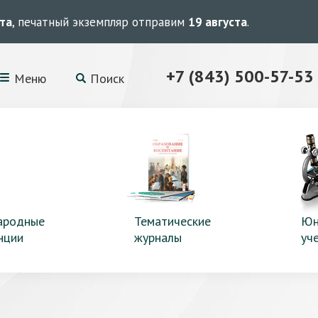
ста
, печатный экземпляр отправим
19 августа
.
+7 (843) 500-57-53
Меню
Поиск
ародные
Тематические
Юн
нции
журналы
уч