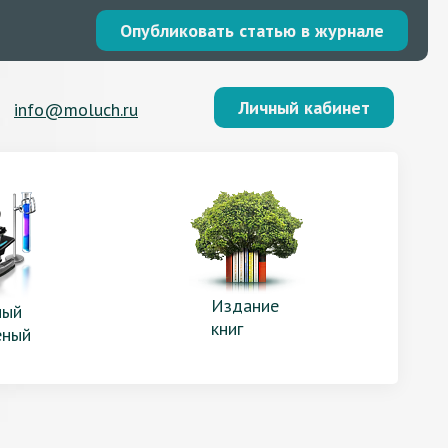
Опубликовать статью в журнале
Личный кабинет
info@moluch.ru
Издание
ый
книг
еный