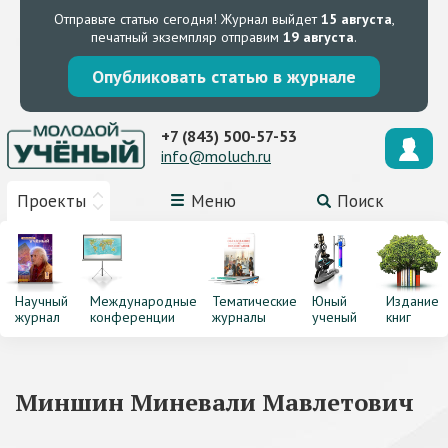
Отправьте статью сегодня!
Журнал выйдет
15 августа
,
печатный экземпляр отправим
19 августа
.
Опубликовать статью в журнале
+7 (843) 500-57-53
info@moluch.ru
Проекты
Меню
Поиск
Научный
Международные
Тематические
Юный
Издание
журнал
конференции
журналы
ученый
книг
Миншин Миневали Мавлетович