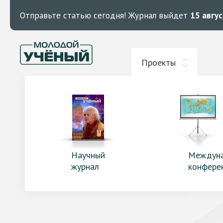
Отправьте статью сегодня!
Журнал выйдет
15 авгу
Проекты
Научный
Междун
журнал
конфере