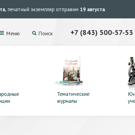
ста
, печатный экземпляр отправим
19 августа
.
+7 (843) 500-57-53
Меню
Поиск
ародные
Тематические
Юн
нции
журналы
уч