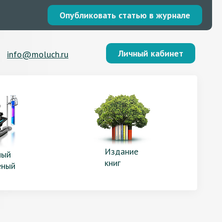
Опубликовать статью в журнале
Личный кабинет
info@moluch.ru
Издание
ый
книг
еный