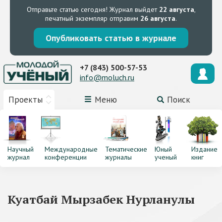
Отправьте статью сегодня!
Журнал выйдет
22 августа
,
печатный экземпляр отправим
26 августа
.
Опубликовать статью в журнале
+7 (843) 500-57-53
info@moluch.ru
Проекты
Меню
Поиск
Научный
Международные
Тематические
Юный
Издание
журнал
конференции
журналы
ученый
книг
Куатбай Мырзабек Нурланулы