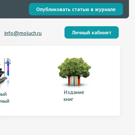
Опубликовать статью в журнале
Личный кабинет
info@moluch.ru
Издание
ый
книг
еный