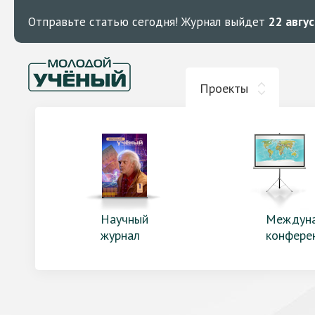
Отправьте статью сегодня!
Журнал выйдет
22 авгу
Проекты
Научный
Междун
журнал
конфере