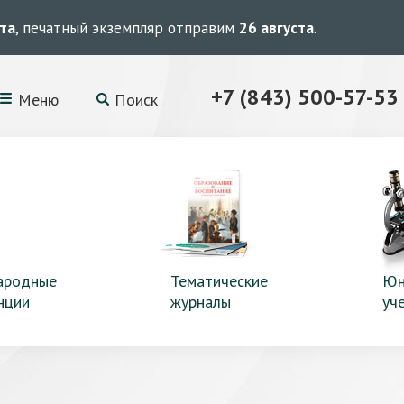
ста
, печатный экземпляр отправим
26 августа
.
+7 (843) 500-57-53
Меню
Поиск
ародные
Тематические
Юн
нции
журналы
уч