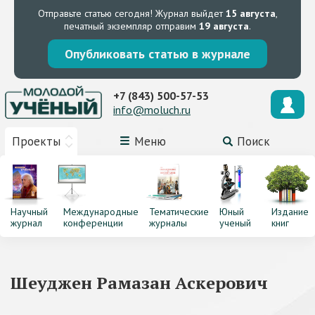
Отправьте статью сегодня!
Журнал выйдет
15 августа
,
печатный экземпляр отправим
19 августа
.
Опубликовать статью в журнале
+7 (843) 500-57-53
info@moluch.ru
Проекты
Меню
Поиск
Научный
Международные
Тематические
Юный
Издание
журнал
конференции
журналы
ученый
книг
Шеуджен Рамазан Аскерович