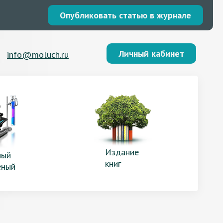
Опубликовать статью в журнале
Личный кабинет
info@moluch.ru
Издание
ый
книг
еный