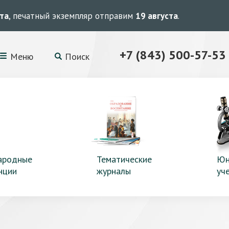
ста
, печатный экземпляр отправим
19 августа
.
+7 (843) 500-57-53
Меню
Поиск
ародные
Тематические
Юн
нции
журналы
уч