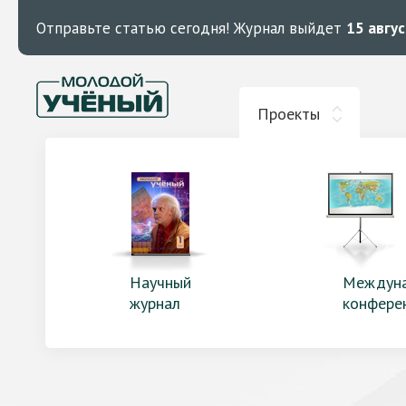
Отправьте статью сегодня!
Журнал выйдет
15 авгу
Проекты
Научный
Междун
журнал
конфере