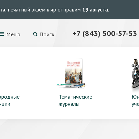
ста
, печатный экземпляр отправим
19 августа
.
+7 (843) 500-57-53
Меню
Поиск
ародные
Тематические
Юн
нции
журналы
уч