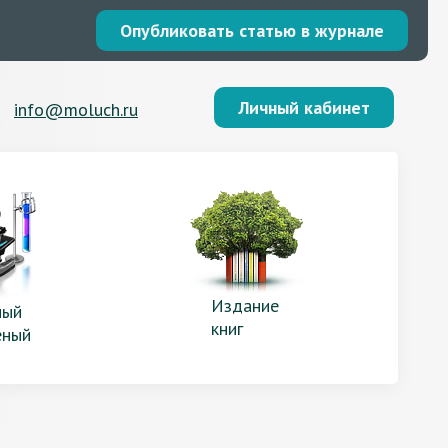
Опубликовать статью в журнале
Личный кабинет
info@moluch.ru
Издание
ый
книг
еный