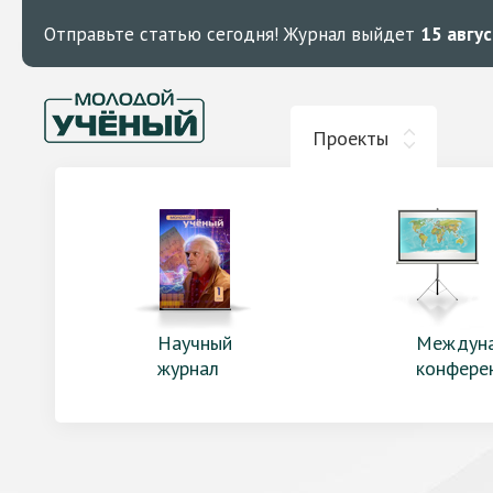
Отправьте статью сегодня!
Журнал выйдет
15 авгу
Проекты
Научный
Междун
журнал
конфере