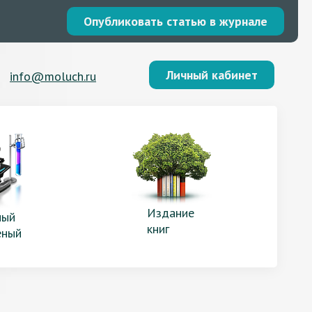
Опубликовать статью в журнале
Личный кабинет
info@moluch.ru
Издание
ый
книг
еный