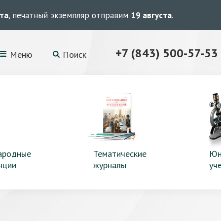
ста
, печатный экземпляр отправим
19 августа
.
+7 (843) 500-57-53
Меню
Поиск
ародные
Тематические
Юн
нции
журналы
уч