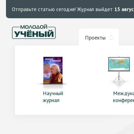
Отправьте статью сегодня!
Журнал выйдет
15 авгу
Проекты
Научный
Междун
журнал
конфере