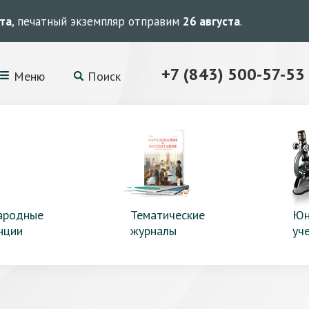
ста
, печатный экземпляр отправим
26 августа
.
+7 (843) 500-57-53
Меню
Поиск
ародные
Тематические
Юн
нции
журналы
уч