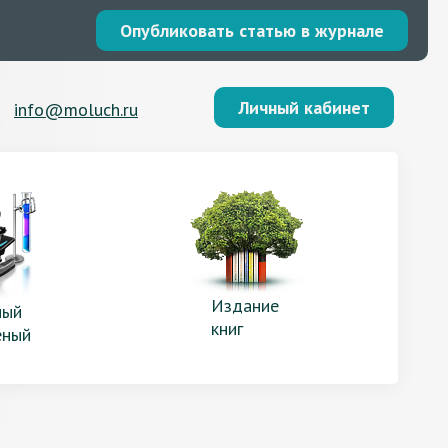
Опубликовать статью в журнале
Личный кабинет
info@moluch.ru
Издание
ый
книг
еный