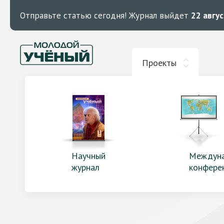
Отправьте статью сегодня!
Журнал выйдет
22 авгу
Проекты
Научный
Междун
журнал
конфере