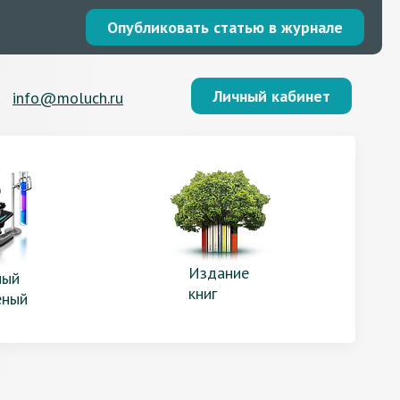
Опубликовать статью в журнале
Личный кабинет
info@moluch.ru
Издание
ый
книг
еный