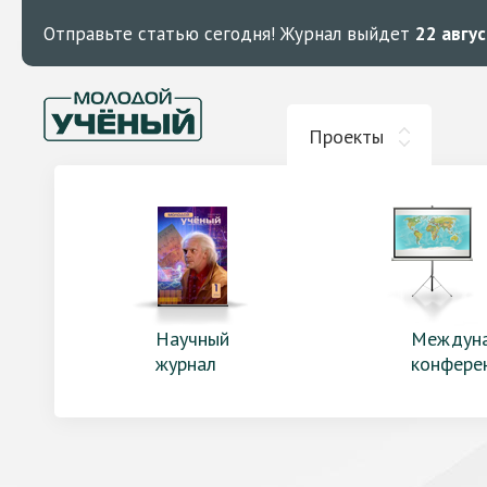
Отправьте статью сегодня!
Журнал выйдет
22 авгу
Проекты
Научный
Междун
журнал
конфере