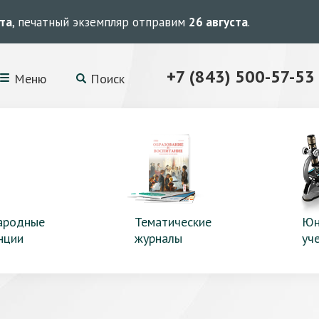
ста
, печатный экземпляр отправим
26 августа
.
+7 (843) 500-57-53
Меню
Поиск
ародные
Тематические
Юн
нции
журналы
уч