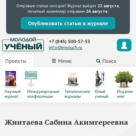
Отправьте статью сегодня!
Журнал выйдет
22 августа
,
печатный экземпляр отправим
26 августа
.
Опубликовать статью в журнале
+7 (843) 500-57-53
info@moluch.ru
Проекты
Меню
Поиск
Научный
Международные
Тематические
Юный
Издание
журнал
конференции
журналы
ученый
книг
Жинтаева Сабина Акимгереевна