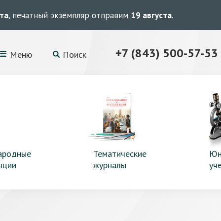
ста
, печатный экземпляр отправим
19 августа
.
+7 (843) 500-57-53
Меню
Поиск
ародные
Тематические
Юн
нции
журналы
уч