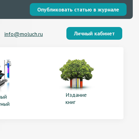
Опубликовать статью в журнале
Личный кабинет
info@moluch.ru
Издание
ый
книг
еный