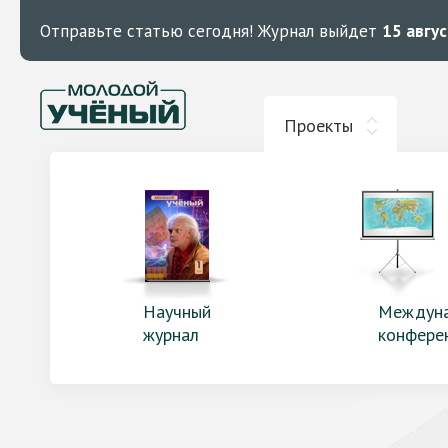
Отправьте статью сегодня!
Журнал выйдет
15 авгу
Проекты
Научный
Междун
журнал
конфере