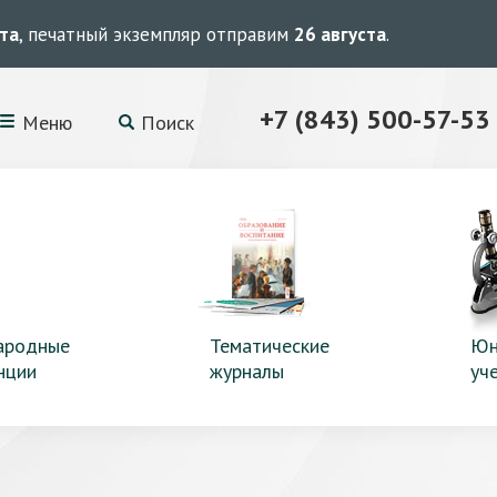
ста
, печатный экземпляр отправим
26 августа
.
+7 (843) 500-57-53
Меню
Поиск
ародные
Тематические
Юн
нции
журналы
уч