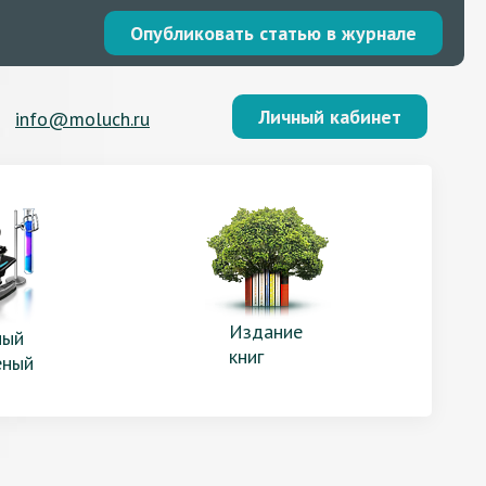
Опубликовать статью в журнале
Личный кабинет
info@moluch.ru
Издание
ый
книг
еный