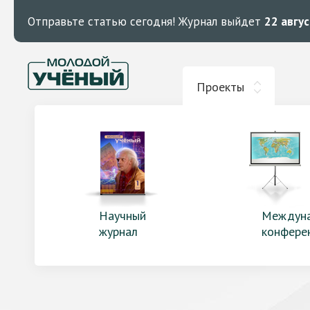
Отправьте статью сегодня!
Журнал выйдет
22 авгу
Проекты
Научный
Междун
журнал
конфере