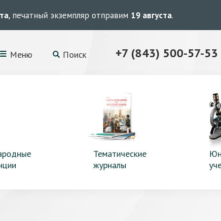
ста
, печатный экземпляр отправим
19 августа
.
+7 (843) 500-57-53
Меню
Поиск
ародные
Тематические
Юн
нции
журналы
уч