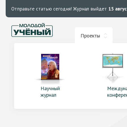
Отправьте статью сегодня!
Журнал выйдет
15 авгу
Проекты
Научный
Междун
журнал
конфере