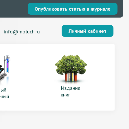
Опубликовать статью в журнале
Личный кабинет
info@moluch.ru
Издание
ый
книг
еный