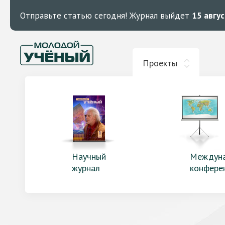
Отправьте статью сегодня!
Журнал выйдет
15 авгу
Проекты
Научный
Междун
журнал
конфере