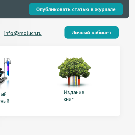
Опубликовать статью в журнале
Личный кабинет
info@moluch.ru
Издание
ый
книг
еный