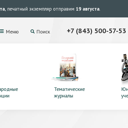
ста
, печатный экземпляр отправим
19 августа
.
+7 (843) 500-57-53
Меню
Поиск
ародные
Тематические
Юн
нции
журналы
уч