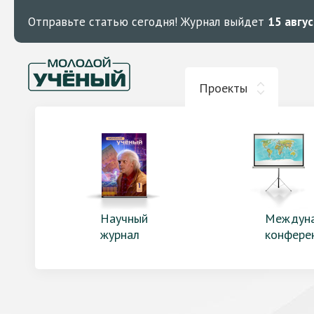
Отправьте статью сегодня!
Журнал выйдет
15 авгу
Проекты
Научный
Междун
журнал
конфере