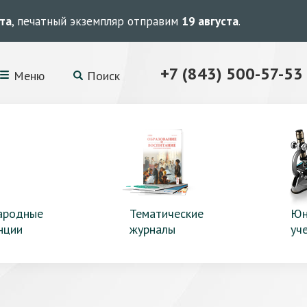
ста
, печатный экземпляр отправим
19 августа
.
+7 (843) 500-57-53
Меню
Поиск
ародные
Тематические
Юн
нции
журналы
уч