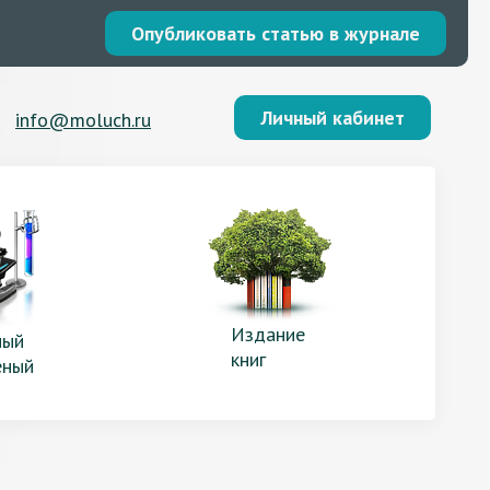
Опубликовать статью в журнале
Личный кабинет
info@moluch.ru
Издание
ый
книг
еный