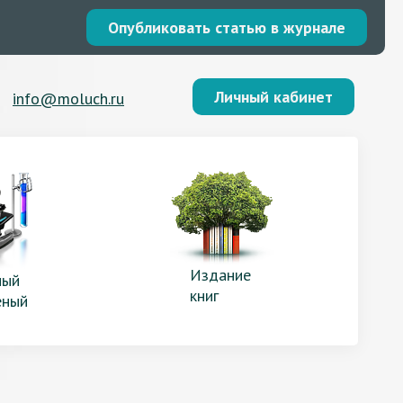
Опубликовать статью в журнале
Личный кабинет
info@moluch.ru
Издание
ый
книг
еный