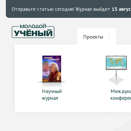
Отправьте статью сегодня!
Журнал выйдет
15 авгу
Проекты
Научный
Междун
журнал
конфере