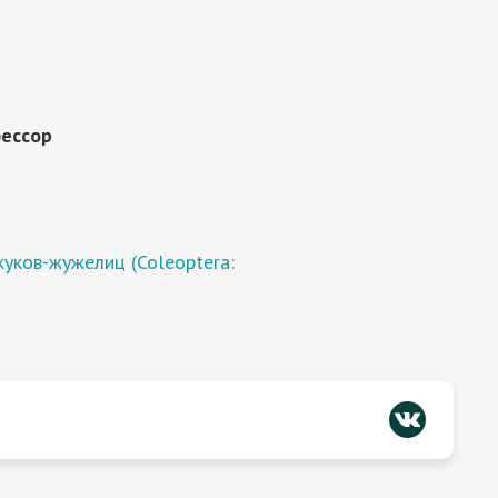
фессор
уков-жужелиц (Coleoptera: