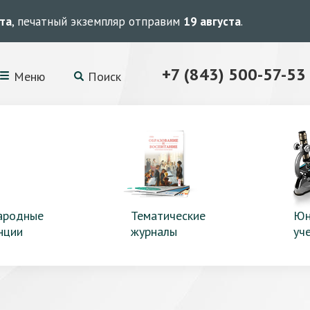
ста
, печатный экземпляр отправим
19 августа
.
+7 (843) 500-57-53
Меню
Поиск
ародные
Тематические
Юн
нции
журналы
уч