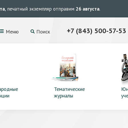
ста
, печатный экземпляр отправим
26 августа
.
+7 (843) 500-57-53
Меню
Поиск
ародные
Тематические
Юн
нции
журналы
уч