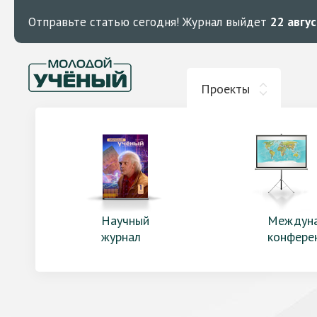
Отправьте статью сегодня!
Журнал выйдет
22 авгу
Проекты
Научный
Междун
журнал
конфере