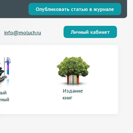
Опубликовать статью в журнале
Личный кабинет
info@moluch.ru
Издание
ый
книг
еный