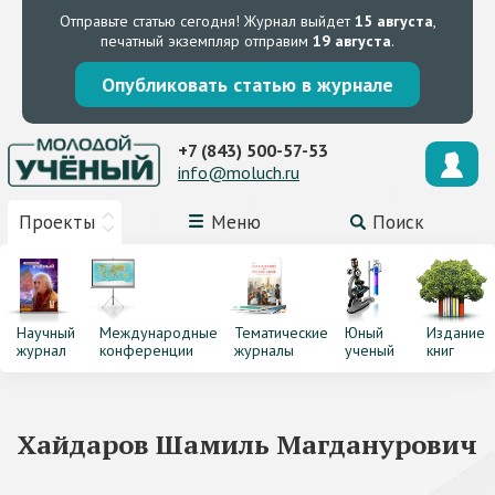
Отправьте статью сегодня!
Журнал выйдет
15 августа
,
печатный экземпляр отправим
19 августа
.
Опубликовать статью в журнале
+7 (843) 500-57-53
info@moluch.ru
Проекты
Меню
Поиск
Научный
Международные
Тематические
Юный
Издание
журнал
конференции
журналы
ученый
книг
Хайдаров Шамиль Магданурович