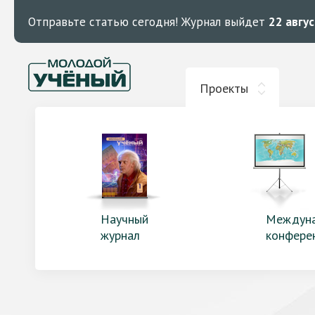
Отправьте статью сегодня!
Журнал выйдет
22 авгу
Проекты
Научный
Междун
журнал
конфере