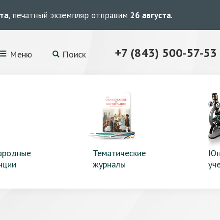
ста
, печатный экземпляр отправим
26 августа
.
+7 (843) 500-57-53
Меню
Поиск
ародные
Тематические
Юн
нции
журналы
уч