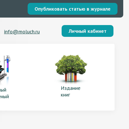
Опубликовать статью в журнале
Личный кабинет
info@moluch.ru
Издание
ый
книг
еный