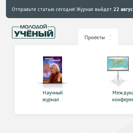
Отправьте статью сегодня!
Журнал выйдет
22 авгу
Проекты
Научный
Междун
журнал
конфере