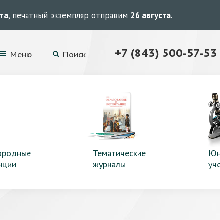
ста
, печатный экземпляр отправим
26 августа
.
+7 (843) 500-57-53
Меню
Поиск
ародные
Тематические
Юн
нции
журналы
уч