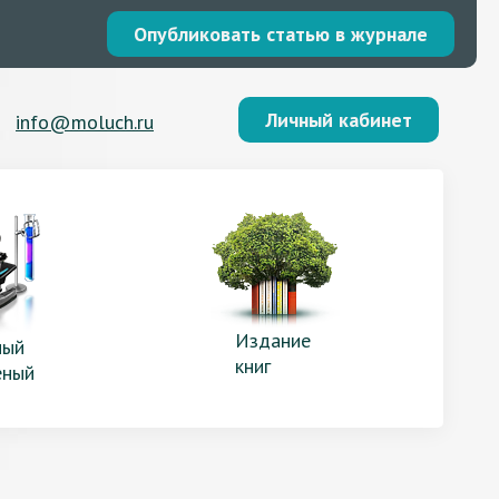
Опубликовать статью в журнале
Личный кабинет
info@moluch.ru
Издание
ый
книг
еный