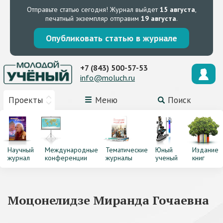
Отправьте статью сегодня!
Журнал выйдет
15 августа
,
печатный экземпляр отправим
19 августа
.
Опубликовать статью в журнале
+7 (843) 500-57-53
info@moluch.ru
Проекты
Меню
Поиск
Научный
Международные
Тематические
Юный
Издание
журнал
конференции
журналы
ученый
книг
Моцонелидзе Миранда Гочаевна