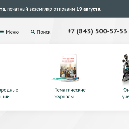
ста
, печатный экземпляр отправим
19 августа
.
+7 (843) 500-57-53
Меню
Поиск
ародные
Тематические
Юн
нции
журналы
уч