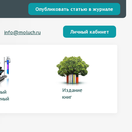
Опубликовать статью в журнале
Личный кабинет
info@moluch.ru
Издание
ый
книг
еный