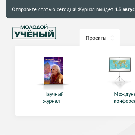
Отправьте статью сегодня!
Журнал выйдет
15 авгу
Проекты
Научный
Междун
журнал
конфере