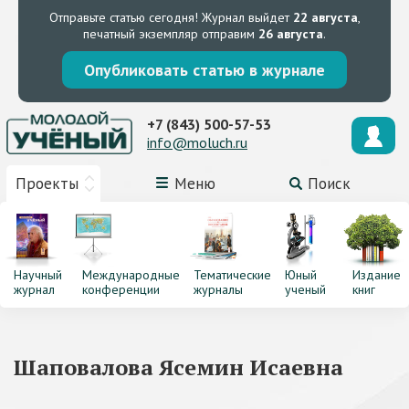
Отправьте статью сегодня!
Журнал выйдет
22 августа
,
печатный экземпляр отправим
26 августа
.
Опубликовать статью в журнале
+7 (843) 500-57-53
info@moluch.ru
Проекты
Меню
Поиск
Научный
Международные
Тематические
Юный
Издание
журнал
конференции
журналы
ученый
книг
Шаповалова Ясемин Исаевна