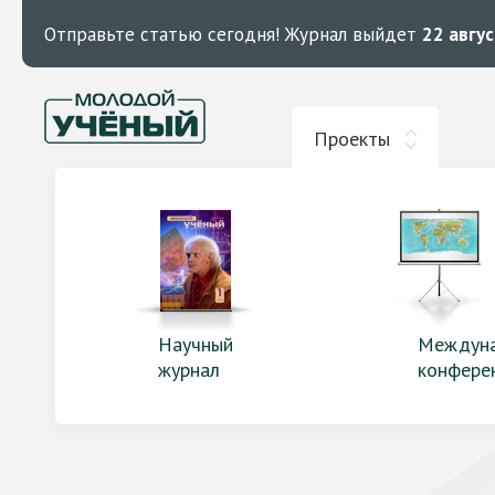
Отправьте статью сегодня!
Журнал выйдет
22 авгу
Проекты
Научный
Междун
журнал
конфере