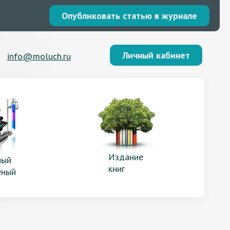
Опубликовать статью в журнале
Личный кабинет
info@moluch.ru
Издание
ый
книг
еный