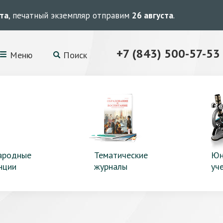
ста
, печатный экземпляр отправим
26 августа
.
+7 (843) 500-57-53
Меню
Поиск
ародные
Тематические
Юн
нции
журналы
уч