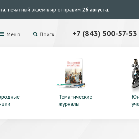
ста
, печатный экземпляр отправим
26 августа
.
+7 (843) 500-57-53
Меню
Поиск
ародные
Тематические
Юн
нции
журналы
уч