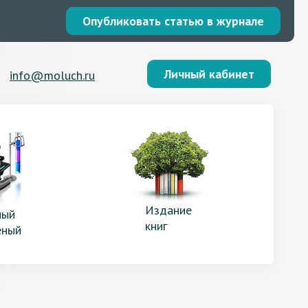
Опубликовать статью в журнале
Личный кабинет
info@moluch.ru
Издание
ый
книг
еный