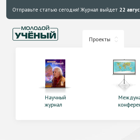
Отправьте статью сегодня!
Журнал выйдет
22 авгу
Проекты
Научный
Междун
журнал
конфере