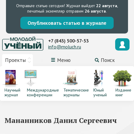
Отправьте статью сегодня!
Журнал выйдет
22 августа
,
печатный экземпляр отправим
26 августа
.
Опубликовать статью в журнале
+7 (843) 500-57-53
info@moluch.ru
Проекты
Меню
Поиск
Научный
Международные
Тематические
Юный
Издание
журнал
конференции
журналы
ученый
книг
Мананников Данил Сергеевич