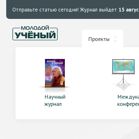
Отправьте статью сегодня!
Журнал выйдет
15 авгу
Проекты
Научный
Междун
журнал
конфере