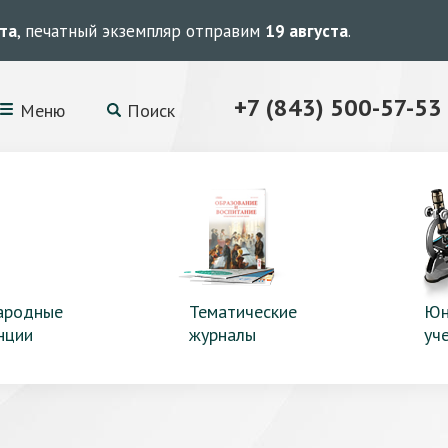
ста
, печатный экземпляр отправим
19 августа
.
+7 (843) 500-57-53
Меню
Поиск
ародные
Тематические
Юн
нции
журналы
уч