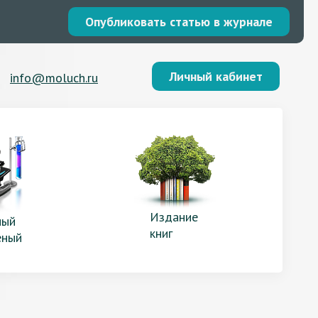
Опубликовать статью в журнале
Личный кабинет
info@moluch.ru
Издание
ый
книг
еный