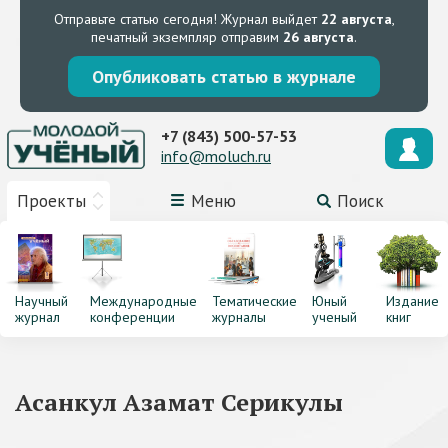
Отправьте статью сегодня!
Журнал выйдет
22 августа
,
печатный экземпляр отправим
26 августа
.
Опубликовать статью в журнале
+7 (843) 500-57-53
info@moluch.ru
Проекты
Меню
Поиск
Научный
Международные
Тематические
Юный
Издание
журнал
конференции
журналы
ученый
книг
Асанкул Азамат Серикулы