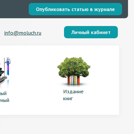
Опубликовать статью в журнале
Личный кабинет
info@moluch.ru
Издание
ый
книг
еный