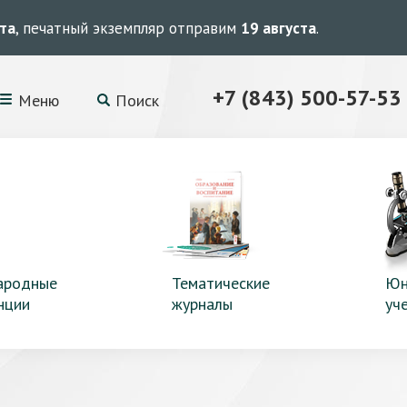
ста
, печатный экземпляр отправим
19 августа
.
+7 (843) 500-57-53
Меню
Поиск
ародные
Тематические
Юн
нции
журналы
уч