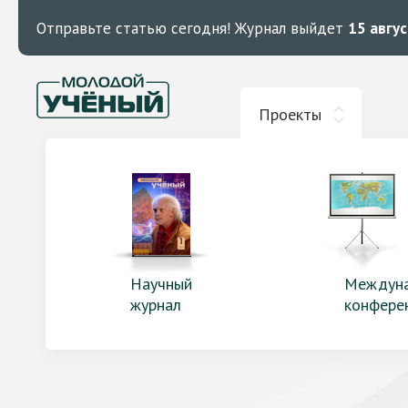
Отправьте статью сегодня!
Журнал выйдет
15 авгу
Проекты
Научный
Междун
журнал
конфере