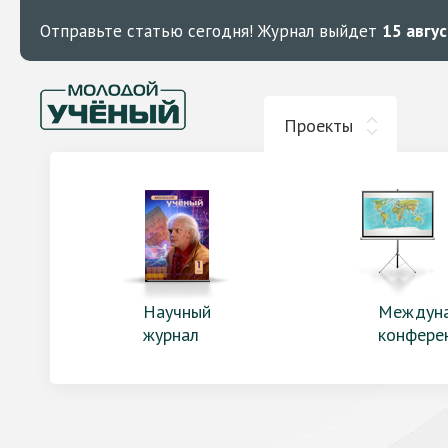
Отправьте статью сегодня!
Журнал выйдет
15 авгу
Проекты
Научный
Междун
журнал
конфере