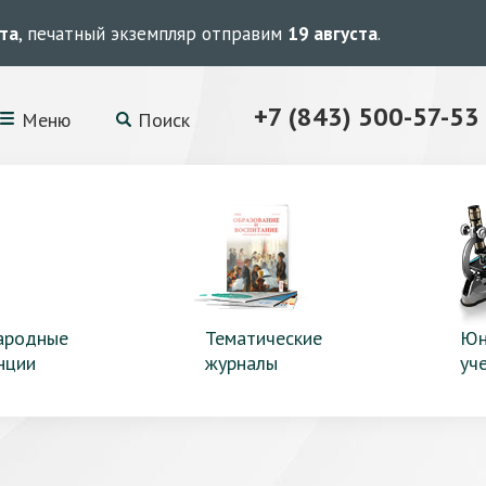
ста
, печатный экземпляр отправим
19 августа
.
+7 (843) 500-57-53
Меню
Поиск
ародные
Тематические
Юн
нции
журналы
уч