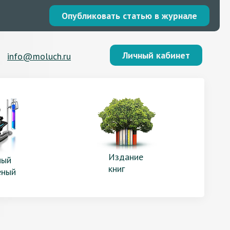
Опубликовать статью в журнале
Личный кабинет
info@moluch.ru
Издание
ый
книг
еный