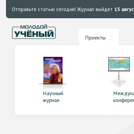
Отправьте статью сегодня!
Журнал выйдет
15 авгу
Проекты
Научный
Междун
журнал
конфере