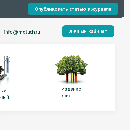
Опубликовать статью в журнале
Личный кабинет
info@moluch.ru
Издание
ый
книг
еный