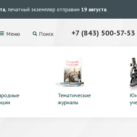
ста
, печатный экземпляр отправим
19 августа
.
+7 (843) 500-57-53
Меню
Поиск
ародные
Тематические
Юн
нции
журналы
уч