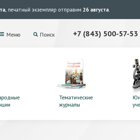
ста
, печатный экземпляр отправим
26 августа
.
+7 (843) 500-57-53
Меню
Поиск
ародные
Тематические
Юн
нции
журналы
уч