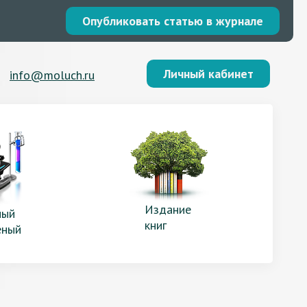
Опубликовать статью в журнале
Личный кабинет
info@moluch.ru
Издание
ый
книг
еный