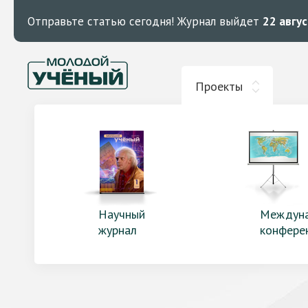
Отправьте статью сегодня!
Журнал выйдет
22 авгу
Проекты
Научный
Междун
журнал
конфере