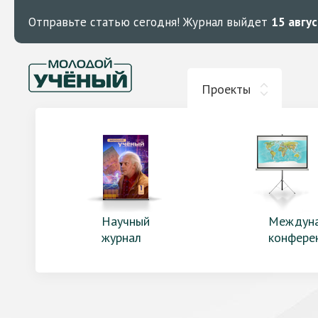
Отправьте статью сегодня!
Журнал выйдет
15 авгу
Проекты
Научный
Междун
журнал
конфере