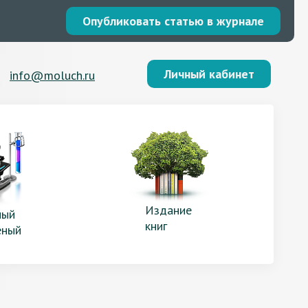
Опубликовать статью в журнале
Личный кабинет
info@moluch.ru
Издание
ый
книг
еный