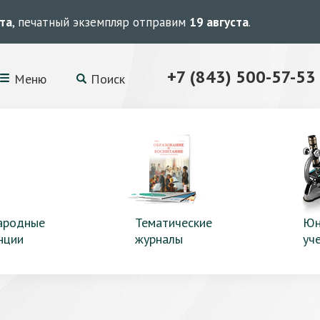
ста
, печатный экземпляр отправим
19 августа
.
+7 (843) 500-57-53
Меню
Поиск
ародные
Тематические
Юн
нции
журналы
уч