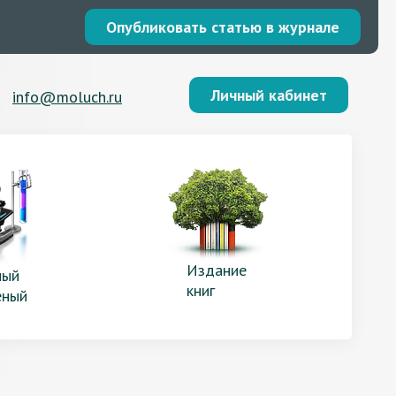
Опубликовать статью в журнале
Личный кабинет
info@moluch.ru
Издание
ый
книг
еный