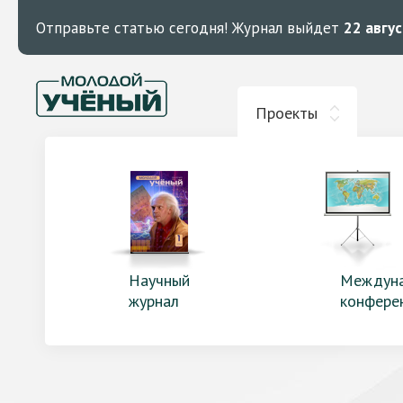
Отправьте статью сегодня!
Журнал выйдет
22 авгу
Проекты
Научный
Междун
журнал
конфере