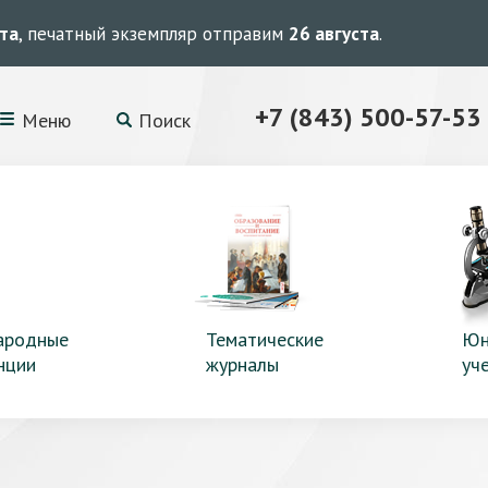
ста
, печатный экземпляр отправим
26 августа
.
+7 (843) 500-57-53
Меню
Поиск
ародные
Тематические
Юн
нции
журналы
уч