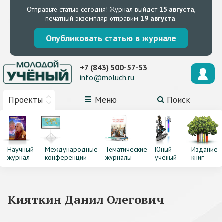
Отправьте статью сегодня!
Журнал выйдет
15 августа
,
печатный экземпляр отправим
19 августа
.
Опубликовать статью в журнале
+7 (843) 500-57-53
info@moluch.ru
Проекты
Меню
Поиск
Научный
Международные
Тематические
Юный
Издание
журнал
конференции
журналы
ученый
книг
Кияткин Данил Олегович