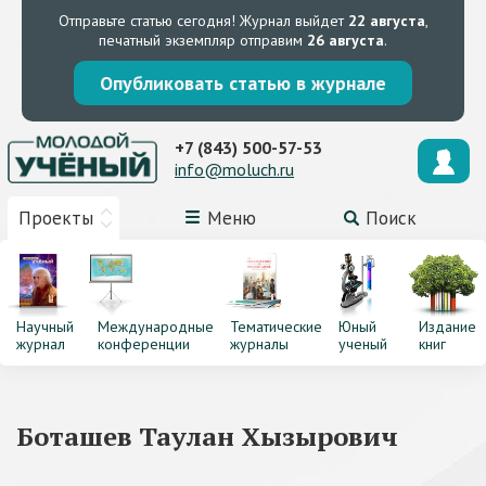
Отправьте статью сегодня!
Журнал выйдет
22 августа
,
печатный экземпляр отправим
26 августа
.
Опубликовать статью в журнале
+7 (843) 500-57-53
info@moluch.ru
Проекты
Меню
Поиск
Научный
Международные
Тематические
Юный
Издание
журнал
конференции
журналы
ученый
книг
Боташев Таулан Хызырович