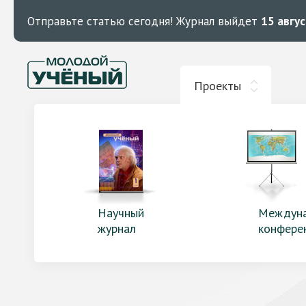
Отправьте статью сегодня!
Журнал выйдет
15 авгу
Проекты
Научный
Междун
журнал
конфере