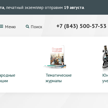
ста
, печатный экземпляр отправим
19 августа
.
+7 (843) 500-57-53
Меню
Поиск
ародные
Тематические
Юн
нции
журналы
уч