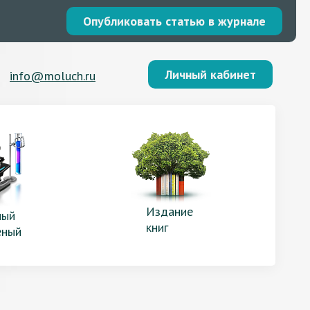
Опубликовать статью в журнале
Личный кабинет
info@moluch.ru
Издание
ый
книг
еный