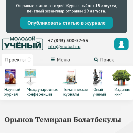
Отправьте статью сегодня!
Журнал выйдет
15 августа
,
печатный экземпляр отправим
19 августа
.
Опубликовать статью в журнале
+7 (843) 500-57-53
info@moluch.ru
Проекты
Меню
Поиск
Научный
Международные
Тематические
Юный
Издание
журнал
конференции
журналы
ученый
книг
Орынов Темирлан Болатбекулы