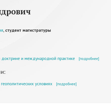
ндрович
ия
,
студент магистратуры
в доктрине и международной практике
[подробнее]
и:
 геополитических условиях
[подробнее]