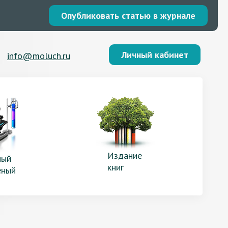
Опубликовать статью в журнале
Личный кабинет
info@moluch.ru
Издание
ый
книг
еный