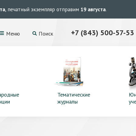
ста
, печатный экземпляр отправим
19 августа
.
+7 (843) 500-57-53
Меню
Поиск
ародные
Тематические
Юн
нции
журналы
уч