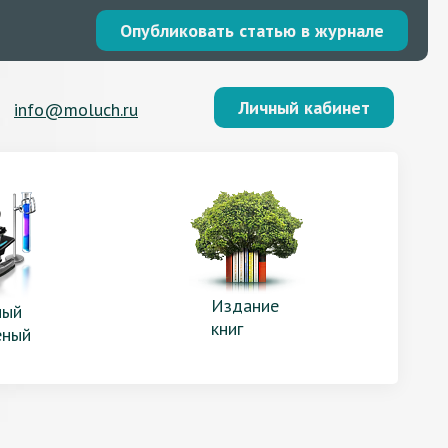
Опубликовать статью в журнале
Личный кабинет
info@moluch.ru
Издание
ый
книг
еный