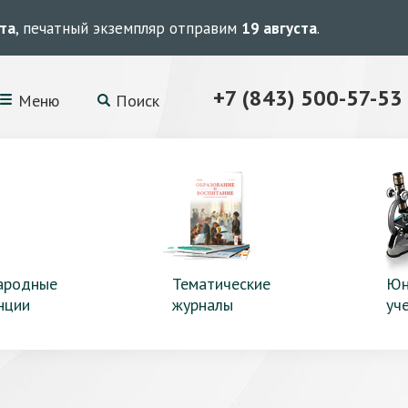
ста
, печатный экземпляр отправим
19 августа
.
+7 (843) 500-57-53
Меню
Поиск
ародные
Тематические
Юн
нции
журналы
уч