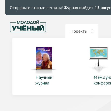
Отправьте статью сегодня!
Журнал выйдет
15 авгу
Проекты
Научный
Междун
журнал
конфере